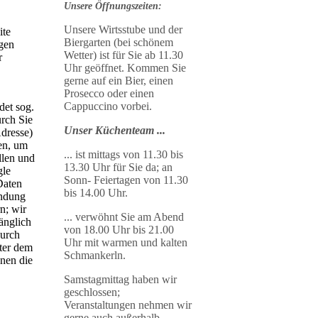
Unsere Öffnungszeiten
:
Unsere Wirtsstube und der
ite
Biergarten (bei schönem
ngen
Wetter) ist für Sie ab 11.30
r
Uhr geöffnet. Kommen Sie
gerne auf ein Bier, einen
Prosecco oder einen
Cappuccino
vorbei.
det sog.
urch Sie
Unser Küchenteam ...
Adresse)
en, um
... ist mittags von 11.30 bis
llen und
13.30 Uhr für Sie da; an
gle
Sonn- Feiertagen von 11.30
Daten
bis 14.00 Uhr.
indung
n; wir
... verwöhnt
Sie
am Abend
änglich
von 18.00 Uhr bis 21.00
durch
Uhr mit warmen und kalten
ter dem
Schmankerln.
nnen die
Samstagmittag haben wir
geschlossen;
Veranstaltungen nehmen wir
gerne auch außerhalb