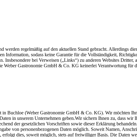
 und werden regelmäßig auf den aktuellen Stand gebracht. Allerdings die
n Information, sodass keine Garantie für die Vollständigkeit, Richtigke
 Insbesondere bei Verweisen („Links“) zu anderen Websites Dritter, a
 die Weber Gastronomie GmbH & Co. KG keinerlei Verantwortung für d
ost in Buchloe (Weber Gastronomie GmbH & Co. KG). Wir möchten Ihn
 Daten in unserem Unternehmen geben.Wir sichern Ihnen zu, dass wir I
chend der gesetzlichen Vorschriften sowie dieser Erklärung behandeln
 Angabe von personenbezogenen Daten möglich. Soweit Namen, Anschri
folgt dies, soweit möglich, stets auf freiwilliger Basis. Die Daten w