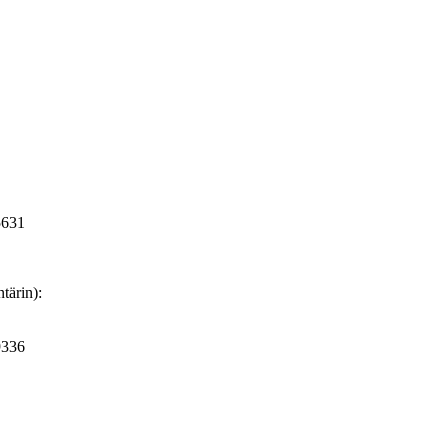
5631
tärin):
9336