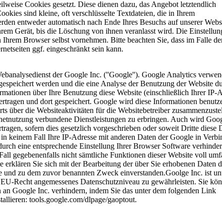
ilweise Cookies gesetzt. Diese dienen dazu, das Angebot letztendlich
okies sind kleine, oft verschlüsselte Textdateien, die in Ihrem
rden entweder automatisch nach Ende Ihres Besuchs auf unserer Webs
hrem Gerät, bis die Löschung von ihnen veranlasst wird. Die Einstellu
 Ihrem Browser selbst vornehmen. Bitte beachten Sie, dass im Falle de
netseiten ggf. eingeschränkt sein kann.
ebanalysedienst der Google Inc. (''Google''). Google Analytics verwen
r gespeichert werden und die eine Analyse der Benutzung der Website d
rmationen über Ihre Benutzung diese Website (einschließlich Ihrer IP-
rtragen und dort gespeichert. Google wird diese Informationen benutz
s über die Websiteaktivitäten für die Websitebetreiber zusammenzuste
rnetnutzung verbundene Dienstleistungen zu erbringen. Auch wird Goo
tragen, sofern dies gesetzlich vorgeschrieben oder soweit Dritte diese 
 in keinem Fall Ihre IP-Adresse mit anderen Daten der Google in Verb
 durch eine entsprechende Einstellung Ihrer Browser Software verhinder
 Fall gegebenenfalls nicht sämtliche Funktionen dieser Website voll umf
 erklären Sie sich mit der Bearbeitung der über Sie erhobenen Daten 
e und zu dem zuvor benannten Zweck einverstanden.Goolge Inc. ist un
ach EU-Recht angemessenes Datenschutzniveau zu gewährleisten. Sie kö
n an Google Inc. verhindern, indem Sie das unter dem folgenden Link
allieren: tools.google.com/dlpage/gaoptout.