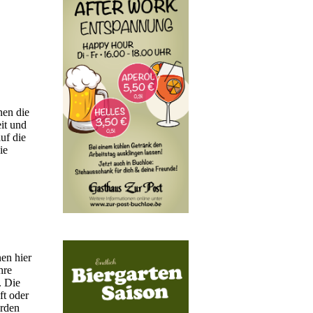
nen die
it und
uf die
ie
en hier
hre
. Die
ft oder
erden